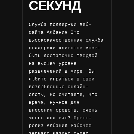
СЕКУНД
Служба поддержки веб-
сайта Албания Это
высококачественная служба
поддержки клиентов может
быть достаточно твердой
на высшем уровне
развлечений в мире. Вы
любите играться в свои
возлюбленные онлайн-
слоты, но считаете, что
время, нужное для
внесения средств, очень
много для вас? Пресс-
релиз Албания Рабочее
зеркало казино супер