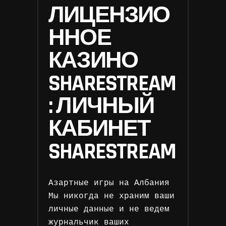
ЛИЦЕНЗИО
ННОЕ
КАЗИНО
SHARESTREAM
: ЛИЧНЫЙ
КАБИНЕТ
SHARESTREAM
Азартные игры на Албания
Мы никогда не храним ваши
личные данные и не ведем
журнальчик ваших