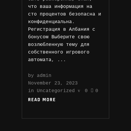
что ваша информация на
сто процентов безопасна и
конфиденциальна.
Регистрация в Албания с
бонусом Выберите свою
возлюбленную тему для
собственного игрового
автомата,
by
admin
November 23, 2023
in
Uncategorized
0
0
READ MORE