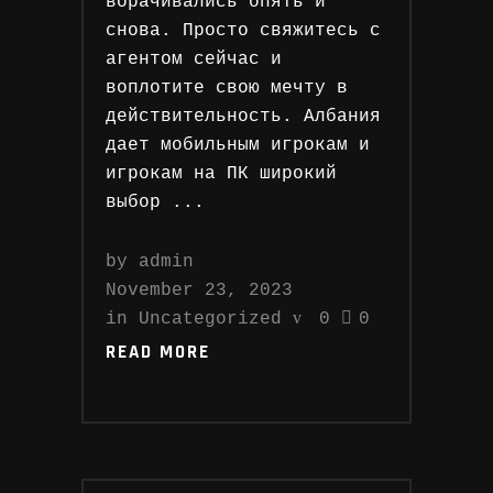
ворачивались опять и
снова. Просто свяжитесь с
агентом сейчас и
воплотите свою мечту в
действительность. Албания
дает мобильным игрокам и
игрокам на ПК широкий
выбор
by
admin
November 23, 2023
in
Uncategorized
0
0
READ MORE