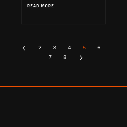
READ MORE
2
3
4
5
6
7
8