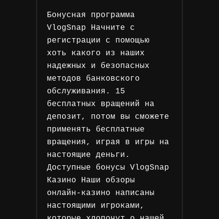
Бонусная программа
VlogSnap Начните с
регистрации с помощью
хоть какого из наших
надежных и безопасных
методов банковского
обслуживания. 15
бесплатных вращений на
депозит, потом вы сможете
применять бесплатные
вращения, играя в игры на
настоящие деньги.
Доступные бонусы VlogSnap
Казино Наши обзоры
онлайн-казино написаны
настоящими игроками,
которые хлопочут о нашей