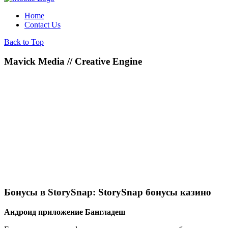
Home
Contact Us
Back to Top
Mavick Media // Creative Engine
Бонусы в StorySnap: StorySnap бонусы казино
Андроид приложение Бангладеш