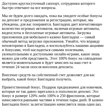
Доступен круглосуточный саппорт, сотрудники которого
быстро отвечают на все вопросы.
Мы не будем долго ожидать, пока вы увидите особые бонусы
на депозит и предложения за регистрацию, которые, мы
убеждены, для вас понравятся. Бангладеш дает впечатляющее
количество игровых автоматов, включая игровые автоматы,
видеослоты и бесплатные игровые автоматы. Загрузка
приложения для мобильного казино Бангладеш — самый
обычный метод загрузки приложения. Узнайте, что вправду
неповторимо в Бангладеш, и воспользуйтесь нашими акциями
и бонусами, чтоб насладиться самыми полезными,
увлекательными и доступными онлайн-играми, какие лишь
можно для себя представить. Этот 100% бонус на совпадение
является моментальным и будет зачислен на ваш счет в
течение 24 часов опосля внесения депозита.
Внесение средств на собственный счет дозволяет для вас
выбрать, какой бонус Бангладеш получить.
Приветственный бонус. Подарок предназначен для новичков,
которые не так давно зарегались и пополнили депозит. Это
бонус в размере 120% либо 100% и 250 фриспинов, которые
начисляются равными частями в течение пары дней. В казино
Бангладеш бонус за регистрацию начисляется лишь один раз.