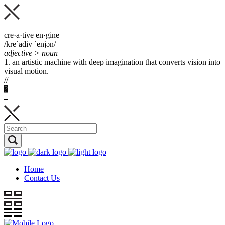
cre·a·tive en·gine
/krēˈādiv ˈenjən/
adjective > noun
1. an artistic machine with deep imagination that
converts
vision into
visual motion.
//
?
Home
Contact Us