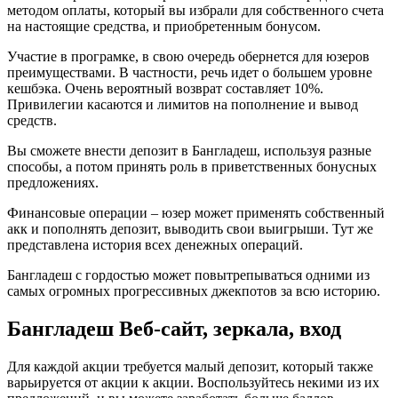
методом оплаты, который вы избрали для собственного счета
на настоящие средства, и приобретенным бонусом.
Участие в програмке, в свою очередь обернется для юзеров
преимуществами. В частности, речь идет о большем уровне
кешбэка. Очень вероятный возврат составляет 10%.
Привилегии касаются и лимитов на пополнение и вывод
средств.
Вы сможете внести депозит в Бангладеш, используя разные
способы, а потом принять роль в приветственных бонусных
предложениях.
Финансовые операции – юзер может применять собственный
акк и пополнять депозит, выводить свои выигрыши. Тут же
представлена история всех денежных операций.
Бангладеш с гордостью может повытрепываться одними из
самых огромных прогрессивных джекпотов за всю историю.
Бангладеш Веб-сайт, зеркала, вход
Для каждой акции требуется малый депозит, который также
варьируется от акции к акции. Воспользуйтесь некими из их