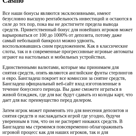
Casino
Все наши бонусы являются эксклюзивными, имеют
безусловно высшую рентабельность инвестиций и остаются в
силе до тех пор, пока вы не достигнете предела вывода
средств. Приветственный бонус для новейших игроков может
варьироваться от 100 до 1000% от депозита, потому даже
самый небольшой банкролл можно удвоить,
воспользовавшись сиим предложением. Как в классические
слоты, так и в современные прогрессивные игровые автоматы
играют на настольных и мобильных устройствах.
Единственными валютами, которые мы принимаем для
снятия средств, опять являются английские фунты стерлингов
и евро. Бангладеш покроет все комиссии за снятие средств,
Бангладеш официальный веб-сайт вход изготовленные в
течение бонусного периода. Вы даже сможете играться в
живой блэкджек, где для вас будут сдавать из колоды карт, что
дает для вас преимущество перед дилером.
Затем игрок может применять это для внесения депозитов и
снятия средств и наслаждаться игрой где угодно, будучи
уверенным в том, что он не растеряет никаких средств. В
Бангладеш мы стремимся повсевременно облагораживать
игровой процесс как для наших игроков, так и для