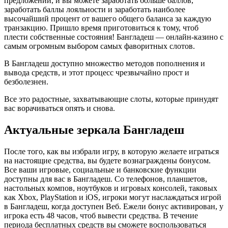
предложений, и вы можете заработать больше баллов,
заработать баллы лояльности и заработать наиболее
высочайший процент от вашего общего баланса за каждую
транзакцию. Пришло время приготовиться к тому, чтоб
плести собственные состояния! Бангладеш — онлайн-казино с
самым огромным выбором самых фаворитных слотов.
В Бангладеш доступно множество методов пополнения и
вывода средств, и этот процесс чрезвычайно прост и
безболезнен.
Все это радостные, захватывающие слоты, которые принудят
вас ворачиваться опять и снова.
Актуальные зеркала Бангладеш
После того, как вы избрали игру, в которую желаете играться
на настоящие средства, вы будете вознаграждены бонусом.
Все ваши игровые, социальные и банковские функции
доступны для вас в Бангладеш. Со телефонов, планшетов,
настольных компов, ноутбуков и игровых консолей, таковых
как Xbox, PlayStation и iOS, игроки могут наслаждаться игрой
в Бангладеш, когда доступен Веб. Ежели бонус активирован, у
игрока есть 48 часов, чтоб вывести средства. В течение
периода бесплатных средств вы сможете воспользоваться