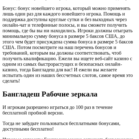
Бонус: бонус новейшего игрока, который можно применять
лишь один раз для каждого новейшего игрока. Помощь и
поддержка доступны круглые сутки и без выходных через
онлайн-чат и телефонные полосы, и вы сможете получить
помощь, где бы вы ни находились. Игроки должны отыграть
минимальную сумму бонуса в размере 5 баксов США, до
этого чем будет присуждена сумма бонуса в размере 5 баксов
США. Потом посмотрите на наш перечень бонусов и
требований, которым вы должны соответствовать, чтоб
получить квалификацию. Ежели вы ищете веб-сайт казино с
одним из самых быстрорастущих и безопасных онлайн-
казино, тогда Бангладеш для вас! И ежели вы желаете
испытать один из наших бессчетных слотов, самое время это
сделать!
Бангладеш Рабочие зеркала
И игрокам разрешено играться до 100 раз в течение
бесплатной пробной версии.
Тогда не забудьте пользоваться бесплатными бонусами,
доступными бесплатно!