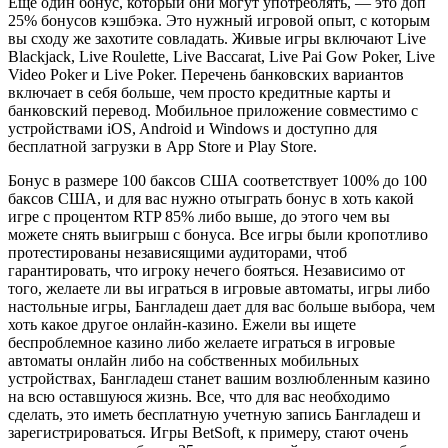
Еще один бонус, который они могут употреблять, — это доп
25% бонусов кэшбэка. Это нужный игровой опыт, с которым
вы сходу же захотите совладать. Живые игры включают Live
Blackjack, Live Roulette, Live Baccarat, Live Pai Gow Poker, Live
Video Poker и Live Poker. Перечень банковских вариантов
включает в себя больше, чем просто кредитные карты и
банковский перевод. Мобильное приложение совместимо с
устройствами iOS, Android и Windows и доступно для
бесплатной загрузки в App Store и Play Store.
Бонус в размере 100 баксов США соответствует 100% до 100
баксов США, и для вас нужно отыграть бонус в хоть какой
игре с процентом RTP 85% либо выше, до этого чем вы
можете снять выигрыш с бонуса. Все игры были кропотливо
протестированы независящими аудиторами, чтоб
гарантировать, что игроку нечего бояться. Независимо от
того, желаете ли вы играться в игровые автоматы, игры либо
настольные игры, Бангладеш дает для вас больше выбора, чем
хоть какое другое онлайн-казино. Ежели вы ищете
беспроблемное казино либо желаете играться в игровые
автоматы онлайн либо на собственных мобильных
устройствах, Бангладеш станет вашим возлюбленным казино
на всю оставшуюся жизнь. Все, что для вас необходимо
сделать, это иметь бесплатную учетную запись Бангладеш и
зарегистрироваться. Игры BetSoft, к примеру, стают очень