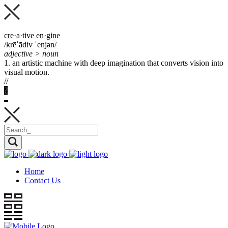
cre·a·tive en·gine
/krēˈādiv ˈenjən/
adjective > noun
1. an artistic machine with deep imagination that
converts
vision into
visual motion.
//
?
Home
Contact Us