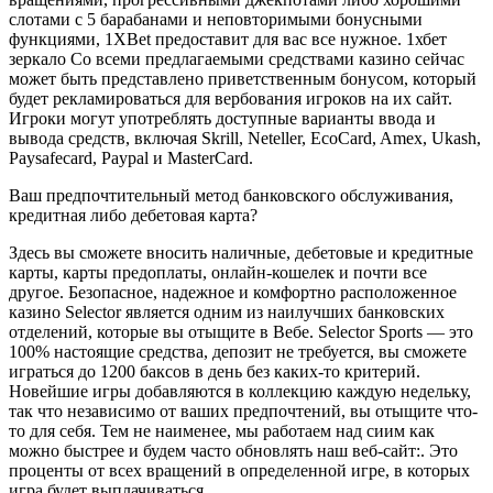
слотами с 5 барабанами и неповторимыми бонусными
функциями, 1XBet предоставит для вас все нужное. 1хбет
зеркало Со всеми предлагаемыми средствами казино сейчас
может быть представлено приветственным бонусом, который
будет рекламироваться для вербования игроков на их сайт.
Игроки могут употреблять доступные варианты ввода и
вывода средств, включая Skrill, Neteller, EcoCard, Amex, Ukash,
Paysafecard, Paypal и MasterCard.
Ваш предпочтительный метод банковского обслуживания,
кредитная либо дебетовая карта?
Здесь вы сможете вносить наличные, дебетовые и кредитные
карты, карты предоплаты, онлайн-кошелек и почти все
другое. Безопасное, надежное и комфортно расположенное
казино Selector является одним из наилучших банковских
отделений, которые вы отыщите в Вебе. Selector Sports — это
100% настоящие средства, депозит не требуется, вы сможете
играться до 1200 баксов в день без каких-то критерий.
Новейшие игры добавляются в коллекцию каждую недельку,
так что независимо от ваших предпочтений, вы отыщите что-
то для себя. Тем не наименее, мы работаем над сиим как
можно быстрее и будем часто обновлять наш веб-сайт:. Это
проценты от всех вращений в определенной игре, в которых
игра будет выплачиваться.