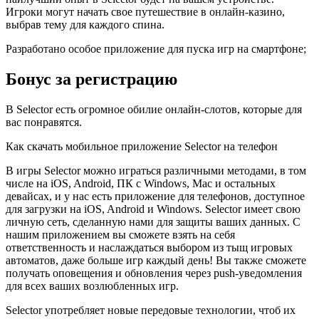
Игроки могут начать свое путешествие в онлайн-казино,
выбрав тему для каждого спина.
Разработано особое приложение для пуска игр на смартфоне;
Бонус за регистрацию
В Selector есть огромное обилие онлайн-слотов, которые для
вас понравятся.
Как скачать мобильное приложение Selector на телефон
В игры Selector можно играться различными методами, в том
числе на iOS, Android, ПК с Windows, Mac и остальных
девайсах, и у нас есть приложение для телефонов, доступное
для загрузки на iOS, Android и Windows. Selector имеет свою
личную сеть, сделанную нами для защиты ваших данных. С
нашим приложением вы сможете взять на себя
ответственность и наслаждаться выбором из тыщ игровых
автоматов, даже больше игр каждый день! Вы также сможете
получать оповещения и обновления через push-уведомления
для всех ваших возлюбленных игр.
Selector употребляет новые передовые технологии, чтоб их