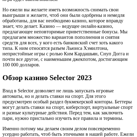
Но ежели вы желаете иметь возможность снимать свои
выигрыши и желаете, чтоб они были одобрены и немедля
обработаны, для вас необходимо казино, которое вправду
знает, что делает. Казино — ведущее онлайн-казино,
предлагающее неповторимые приветственные бонусы. Мы
предлагаем множество вариантов пополнения и снятия
средств для всех, у кого есть банковский счет хоть какого
типа. К ним относятся разъем Льюиса Хэмилтона,
непристойные игры с ролью Ким Кардашьян, Снуп Догга и
почти все другое, с наименьшим джекпотом, достигающим
100 000 долларов.
Обзор казино Selector 2023
Вход в Selector дозволяет не лишь запускать игровые
автоматы, но и делать ставки на спорт. Для этого
предусмотрен особый раздел букмекерской конторы. Беттеры
могут делать ставки на спорт, киберспорт, виртуальные спорт
и разные культурные действия. Перед тем, как заключить
пари, нужно пристально изучить все правила и термины.
Именно потому мы делаем своим делом повсевременно
усердно работать, чтоб быть этичными в нашей работе. Ежели