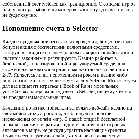
собственный счет Neteller, как традиционно. С сотками игр от
наилучших разрабов и дизайнеров казино тут для вас никогда
не будет скучно.
Пополнение счета в Selector
Каждое предложение бесплатных вращений, бездепозитный
бонус и акция с бесплатными валютными средствами,
которую вы видите в нашем давнем фаворите онлайн-казино,
является законным и регулируется. Казино работает в
безопасной, лицензированной и регулируемой среде, и вы
сможете наслаждаться играми и маркетинговыми акциями
24/7. Являетесь ли вы неизменным игроком в казино либо
лишь начинаете, нет лучшего места, чем Selector. Мы советуем
для вас испытать играться в Book of Ra на мобильных
устройствах, когда вы находитесь в Selector, поэтому что мы
не предлагаем мобильные игры.
Большинство из нас привыкли загружать веб-сайт казино на
свое мобильное устройство, чтоб получить больше
наслаждения от онлайн-игр. С нашей опцией бесплатной
игры вы сможете играться в одни из наилучших игровых
автоматов в мире, не рискуя утратить настоящие средства.
Лучше всего играться онлайн, хотя игроки также могут