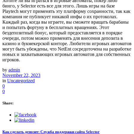
Хотите ли вы играться в игровые автоматы, покер либо
бинго, у Selector есть все для этого. Лишь игры на базе
Playtech могут применять эту платформу сохранности, так как
компания не публикует никакой инфы о их протоколах.
Каждый раз, когда вы играете, вы сможете вращать барабаны
и попытать фортуну в бесплатных вращениях. Этот
бездепозитный бонус, который предоставляется в порядке
очереди, потом можно применять для внесения депозита в
казино и букмекерской конторе. Любители игровых автоматов
могут быть убеждены, что NetEnt сосредоточена на разработке
новых и захватывающих игровых автоматов для собственных
игроков.
by
admin
November 22, 2023
in
Uncategorized
0
0
Share:
Как сделать депозит: Служба поддержки сайта Selector