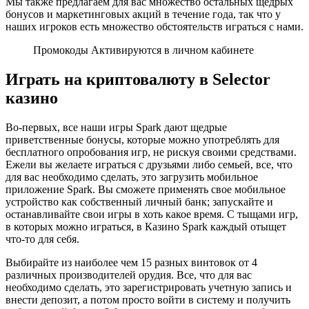
Мы также предлагаем для вас множество остальных щедрых
бонусов и маркетинговых акций в течение года, так что у
наших игроков есть множество обстоятельств играться с нами.
Промокоды Активируются в личном кабинете
Играть на криптовалюту в Selector
казино
Во-первых, все наши игры Spark дают щедрые
приветственные бонусы, которые можно употреблять для
бесплатного опробования игр, не рискуя своими средствами.
Ежели вы желаете играться с друзьями либо семьей, все, что
для вас необходимо сделать, это загрузить мобильное
приложение Spark. Вы сможете применять свое мобильное
устройство как собственный личный банк; запускайте и
останавливайте свои игры в хоть какое время. С тыщами игр,
в которых можно играться, в Казино Spark каждый отыщет
что-то для себя.
Выбирайте из наиболее чем 15 разных винтовок от 4
различных производителей орудия. Все, что для вас
необходимо сделать, это зарегистрировать учетную запись и
внести депозит, а потом просто войти в систему и получить