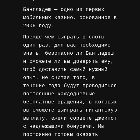
Бангладеш — одно из первых
мобильных казино, основанное в
2006 году.
Прежде чем сыграть в слоты
один раз, для вас необходимо
знать, безопасно ли Бангладеш
и сможете ли вы доверять ему,
чтоб доставить самый нужный
опыт. Не считая того, в
течение года будут проводиться
постоянные каждодневные
бесплатные вращения, в которых
вы сможете выиграть гигантскую
выплату, ежели сорвете джекпот
с надлежащими бонусами. Мы
постоянно готовы оказать