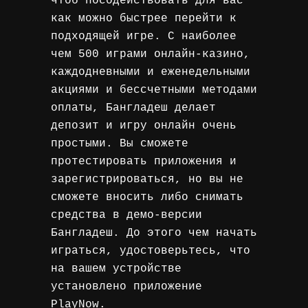
чтоб посодействовать для вас
как можно быстрее перейти к
подходящей игре. С наиболее
чем 500 играми онлайн-казино,
каждодневными и еженедельными
акциями и бессчетными методами
оплаты, Бангладеш делает
депозит и игру онлайн очень
простыми. Вы сможете
протестировать приложения и
зарегистрироваться, но вы не
сможете вносить либо снимать
средства в демо-версии
Бангладеш. До этого чем начать
играться, удостоверьтесь, что
на вашем устройстве
установлено приложение
PlayNow.