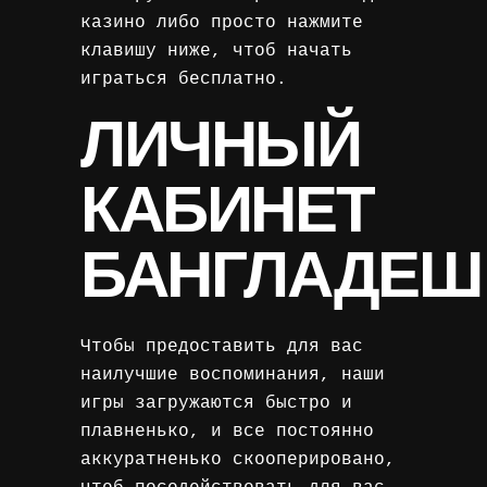
казино либо просто нажмите
клавишу ниже, чтоб начать
играться бесплатно.
ЛИЧНЫЙ
КАБИНЕТ
БАНГЛАДЕШ
Чтобы предоставить для вас
наилучшие воспоминания, наши
игры загружаются быстро и
плавненько, и все постоянно
аккуратненько скооперировано,