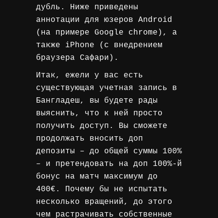
дубль. Ниже приведены
аннотации для юзеров Android
(на примере Google chrome), а
также iPhone (с внедрением
браузера Сафари).
Итак, ежели у вас есть
существующая учетная запись в
Бангладеш, вы будете рады
выяснить, что к ней просто
получить доступ. Вы сможете
продолжать вносить доп
депозиты – до общей суммы 100%
– и претендовать на доп 100%-й
бонус на матч максимум до
400€. Почему бы не испытать
несколько вращений, до этого
чем растрачивать собственные