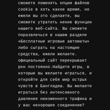
сможете поменять опции файлов
cookie в хоть какое время, но
ежели вы это сделаете, вы
сможете утратить некие функции
нашего веб-сайта. Вы сможете
поразвлечься в нашем разделе
«Бесплатные игровые автоматы»
либо сыграть на настоящие
средства, ежели желаете.
официальный сайт
перекрывает
ркн постоянно.Найдите игры, в
которые вы желаете играться, и
откройте для себя мир острых
чувств в Бангладеш. Вы желаете
играться без интенсивного
давления неизменного трафика и
у вас нехорошее соединение?