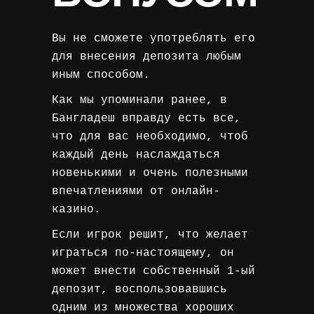
Вы не сможете употреблять его
для внесения депозита любым
иным способом.
Как мы упоминали ранее, в
Бангладеш вправду есть все,
что для вас необходимо, чтоб
каждый день наслаждаться
новенькими и очень полезными
впечатлениями от онлайн-
казино.
Если игрок решит, что желает
играться по-настоящему, он
может внести собственный 1-ый
депозит, воспользовавшись
одним из множества хороших