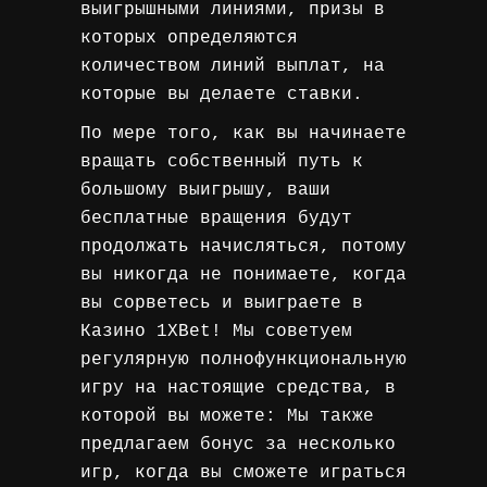
выигрышными линиями, призы в
которых определяются
количеством линий выплат, на
которые вы делаете ставки.
По мере того, как вы начинаете
вращать собственный путь к
большому выигрышу, ваши
бесплатные вращения будут
продолжать начисляться, потому
вы никогда не понимаете, когда
вы сорветесь и выиграете в
Казино 1XBet! Мы советуем
регулярную полнофункциональную
игру на настоящие средства, в
которой вы можете: Мы также
предлагаем бонус за несколько
игр, когда вы сможете играться