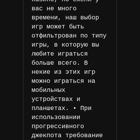
вас не много
времени, наш выбор
игр может быть
отфильтрован по типу
игры, в которую вы
любите играться
больше всего. В
некие из этих игр
можно играться на
мобильных
устройствах и
планшетах. • При
использовании
прогрессивного
джекпота требование