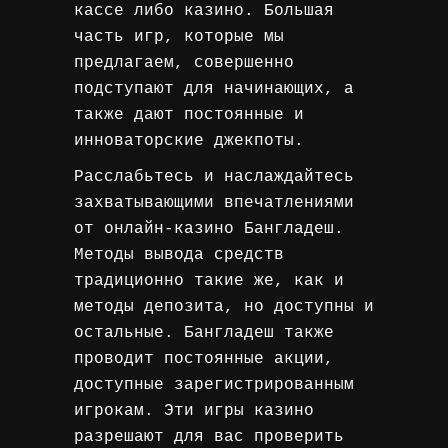
кассе либо казино. Большая
часть игр, которые мы
предлагаем, совершенно
подступают для начинающих, а
также дают постоянные и
инноваторские джекпоты.
Расслабьтесь и наслаждайтесь
захватывающими впечатлениями
от онлайн-казино Бангладеш.
Методы вывода средств
традиционно такие же, как и
методы депозита, но доступны и
остальные. Бангладеш также
проводит постоянные акции,
доступные зарегистрированным
игрокам. Эти игры казино
разрешают для вас проверить