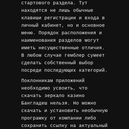
стартового раздела. Тут
находятся не лишь обычные
клавиши регистрации и входа в
личный кабинет, но и основное
меню. Порядок расположения и
наименования разделов могут
иметь несущественные отличия.
В любом случае гемблер сумеет
сделать собственный выбор
посреди последующих категорий.
Поклонникам приложений
необходимо усвоить, что
скачать зеркало казино
Бангладеш нельзя. Но можно
скачать и установить необычную
програмку от компании либо
сохранить ссылку на актуальный