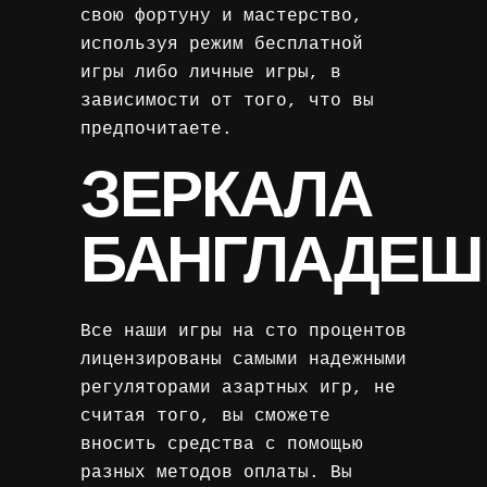
свою фортуну и мастерство,
используя режим бесплатной
игры либо личные игры, в
зависимости от того, что вы
предпочитаете.
ЗЕРКАЛА
БАНГЛАДЕШ
Все наши игры на сто процентов
лицензированы самыми надежными
регуляторами азартных игр, не
считая того, вы сможете
вносить средства с помощью
разных методов оплаты. Вы