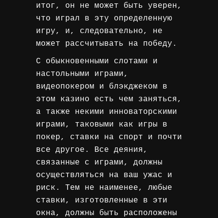
итог, он не может быть уверен,
что играл в эту определенную
игру, и, следовательно, не
может рассчитывать на победу.
С обыкновенными слотами и
настольными играми,
видеопокером и блэкджеком в
этом казино есть чем заняться,
а также некими инноваторскими
играми, таковыми как игры в
покер, ставки на спорт и почти
все другое. Все деяния,
связанные с играми, должны
осуществляться на ваш ужас и
риск. Тем не наименее, любые
ставки, изготовленные в эти
окна, должны быть расположены