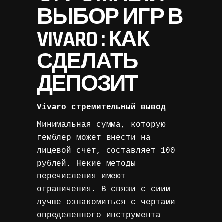
ВЫБОР ИГР В
VIVARO : КАК
СДЕЛАТЬ
ДЕПОЗИТ
Vivaro стремительный вывод
Минимальная сумма, которую
гемблер может внести на
лицевой счет, составляет 100
рублей. Некие методы
перечисления имеют
ограничения. В связи с сиим
лучше ознакомиться с чертами
определенного инструмента