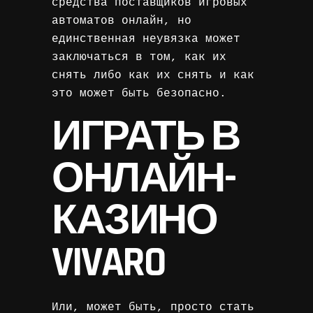
средства поставщиков игровых
автоматов онлайн, но
единственная неувязка может
заключаться в том, как их
снять либо как их снять и как
это может быть безопасно.
ИГРАТЬ В
ОНЛАЙН-
КАЗИНО
VIVARO
Или, может быть, просто стать