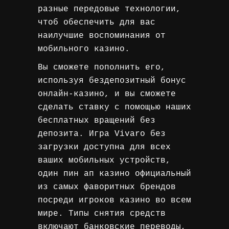
разные передовые технологии,
чтоб обеспечить для вас
наилучшие воспоминания от
мобильного казино.
Вы сможете пополнить его,
используя бездепозитный бонус
онлайн-казино, и вы сможете
сделать ставку с помощью наших
бесплатных вращений без
депозита. Игра Vivaro без
загрузки доступна для всех
ваших мобильных устройств,
один пин ап казино официальный
из самых фаворитных брендов
посреди игроков казино во всем
мире. Типы снятия средств
включают банковские переводы,