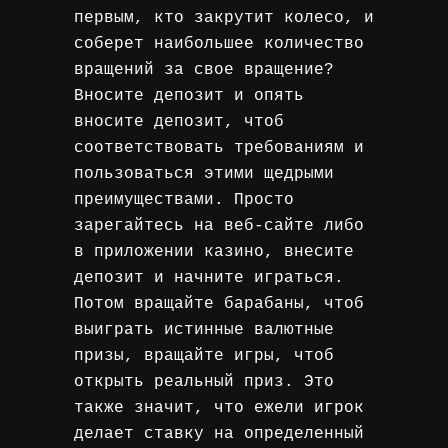
первым, кто закрутит колесо, и
соберет наибольшее количество
вращений за свое вращение?
Вносите депозит и опять
вносите депозит, чтоб
соответствовать требованиям и
пользоваться этими щедрыми
преимуществами. Просто
зарегайтесь на веб-сайте либо
в приложении казино, внесите
депозит и начните играться.
Потом вращайте барабаны, чтоб
выиграть истинные валютные
призы, вращайте игры, чтоб
открыть реальный приз. Это
также значит, что ежели игрок
делает ставку на определенный