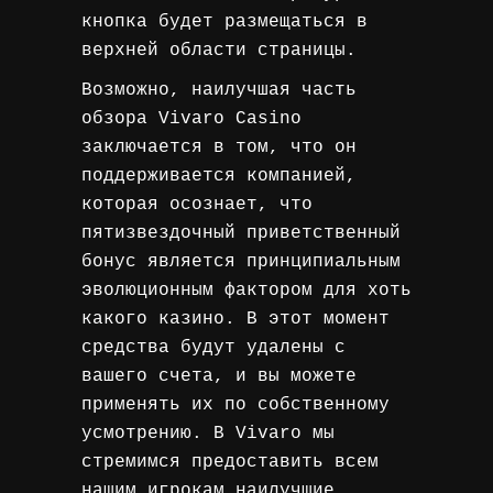
кнопка будет размещаться в
верхней области страницы.
Возможно, наилучшая часть
обзора Vivaro Casino
заключается в том, что он
поддерживается компанией,
которая осознает, что
пятизвездочный приветственный
бонус является принципиальным
эволюционным фактором для хоть
какого казино. В этот момент
средства будут удалены с
вашего счета, и вы можете
применять их по собственному
усмотрению. В Vivaro мы
стремимся предоставить всем
нашим игрокам наилучшие