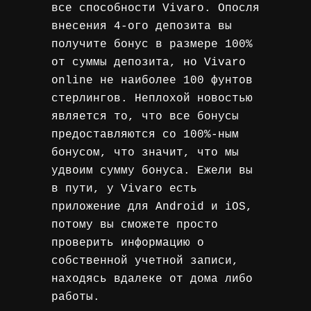
все способности Vivaro. Опосля
внесения 4-ого депозита вы
получите бонус в размере 100%
от суммы депозита, но Vivaro
online не наиболее 100 фунтов
стерлингов. Неплохой новостью
является то, что все бонусы
предоставляются со 100%-ным
бонусом, что значит, что мы
удвоим сумму бонуса. Ежели вы
в пути, у Vivaro есть
приложение для Android и iOS,
потому вы сможете просто
проверить информацию о
собственной учетной записи,
находясь вдалеке от дома либо
работы.