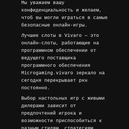
Мы уважаем вашу
конфиденциальность и желаем,
чтоб вы могли играться в самые
безопасные онлайн-игры.
Лучшие слоты в Vivaro — это
онлайн-слоты, работающие на
программном обеспечении от
ведущего поставщика
программного обеспечения
Microgaming.
vivaro зеркало на
сегодня
перекрывает ркн
постоянно.
Выбор настольных игр с живыми
дилерами зависит от
предпочтений игрока и
возможности приспособиться к
разным стилям, стратегиям.