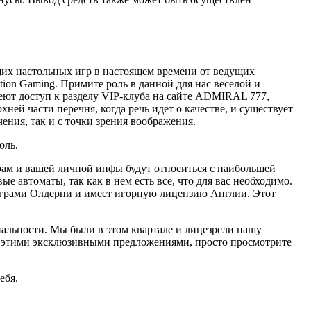
ящих настольных игр в настоящем времени от ведущих
tion Gaming. Примите роль в данной для нас веселой и
еют доступ к разделу VIP-клуба на сайте ADMIRAL 777,
й части перечня, когда речь идет о качестве, и существует
ения, так и с точки зрения воображения.
оль.
рам и вашей личной инфы будут относиться с наибольшей
 автоматы, так как в нем есть все, что для вас необходимо.
 играми Олдерни и имеет игорную лицензию Англии. Этот
альности. Мы были в этом квартале и лицезрели нашу
ся этими эксклюзивными предложениями, просто просмотрите
ебя.