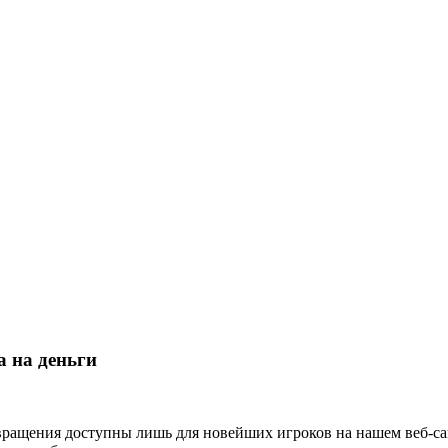
а на деньги
вращения доступны лишь для новейших игроков на нашем веб-са