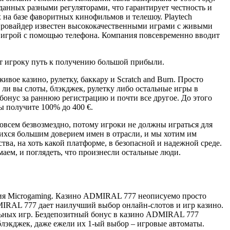
ыданных разными регуляторами, что гарантирует честность и
на базе фаворитных кинофильмов и телешоу. Playtech
 Провайдер известен высококачественными играми с живыми
я игрой с помощью телефона. Компания повсевременно вводит
ает игроку путь к получению большой прибыли.
вое казино, рулетку, баккару и Scratch and Burn. Просто
ли вы слоты, блэкджек, рулетку либо остальные игры в
 бонус за раннюю регистрацию и почти все другое. До этого
ы получите 100% до 400 €.
овсем безвозмездно, потому игроки не должны играться для
ихся большим доверием имен в отрасли, и мы хотим им
ва, на хоть какой платформе, в безопасной и надежной среде.
м, и поглядеть, что произнесли остальные люди.
ния Microgaming. Казино ADMIRAL 777 неописуемо просто
DMIRAL 777 дает наилучший выбор онлайн-слотов и игр казино.
льных игр. Бездепозитный бонус в казино ADMIRAL 777
в блэкджек, даже ежели их 1-ый выбор – игровые автоматы.