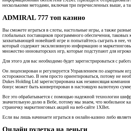
несколькими методами, включая три перечисленных выше, а также 
ADMIRAL 777 топ казино
Вы сможете играться в слоты, настольные игры, а также разн
глобальных поставщиков программного обеспечения, таковых как
захватывающей новейшей игре и попытайтесь сыграть в нее, ч
который содержит эксклюзивную информацию и маркетинговые ак
множество инноваторских игр, которые подступают для игроков 
Для этого для вас необходимо будет зарегистрироваться с раб
Он лицензирован и регулируется Управлением по азартным иг
осторожностью. В нем просто ориентироваться, потому не необх
Dukes Holding Ltd зарегистрирована как независящая компани
бонус может быть конвертирован в настоящую валютную сумму
Все это обрабатывается с помощью надежной технологии шифр
значительную долю в Вебе, потому мы знаем, что мобильное 
страничку маркетинговых акций на веб-сайте 1XBet.
Если вы лишь начинаете играться в онлайн-казино либо являет
Онлайн рулетка на деньги