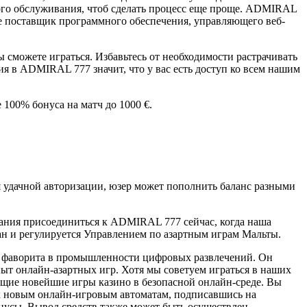
кого обслуживания, чтоб сделать процесс еще проще. ADMIRAL
е поставщик программного обеспечения, управляющего веб-
 сможете играться. Избавьтесь от необходимости растрачивать
ия в ADMIRAL 777 значит, что у вас есть доступ ко всем нашим
100% бонуса на матч до 1000 €.
я удачной авторизации, юзер может пополнить баланс разными
вания присоединиться к ADMIRAL 777 сейчас, когда наша
ан и регулируется Управлением по азартным играм Мальты.
ого фаворита в промышленности цифровых развлечений. Он
ыт онлайн-азартных игр. Хотя мы советуем играться в наших
ающие новейшие игры казино в безопасной онлайн-среде. Вы
 к новым онлайн-игровым автоматам, подписавшись на
усы. Вывод средств также может быть осуществлен