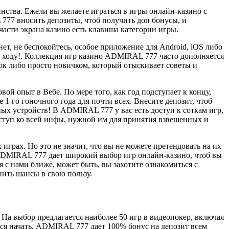
ства. Ежели вы желаете играться в игры онлайн-казино с
77 вносить депозиты, чтоб получить доп бонусы, и
части экрана казино есть клавиша категории игры.
т, не беспокойтесь, особое приложение для Android, iOS либо
на ходу!. Коллекция игр казино ADMIRAL 777 часто дополняется
к либо просто новичком, который отыскивает советы и
ой опыт в Вебе. По мере того, как год подступает к концу,
 1-го гоночного года для почти всех. Внесите депозит, чтоб
ых устройств! В ADMIRAL 777 у вас есть доступ к соткам игр,
оступ ко всей инфы, нужной им для принятия взвешенных и
рах. Но это не значит, что вы не можете претендовать на их
 ADMIRAL 777 дает широкий выбор игр онлайн-казино, чтоб вы
с нами ближе, может быть, вы захотите ознакомиться с
нить шансы в свою пользу.
На выбор предлагается наиболее 50 игр в видеопокер, включая
пится начать, ADMIRAL 777 дает 100% бонус на депозит всем