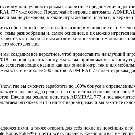
ть своим наилучшим игрокам фаворитные предложения и достоин
IRAL 777 уже сейчас. Продолжайте игровые автоматы ADMIRAL 7
жели вы не убеждены, в какие игры желаете играться, в верхней 
ь собственный счет в онлайн-казино в мгновение ока. Ежели не
го, темы разнообразны и, самое основное, в их можно играться 
являетесь ли вы опытным английским энтузиастом онлайн-ставо
 это место для вас.
 мы создадим все вероятное, чтоб предоставить наилучший игров
2018 год подступает к концу, мы также приближаемся к концу еще
х захватывающих казино как для онлайн-игр, так и для мобильн
 джекпоты и наиболее 500 слотов. ADMIRAL 777 дает игрокам д
 где вы сможете заработать до 100% бонуса в определенных иг
пользуете для вывода средств на собственный банковский счет.
отов. Ежели вы решили испытать ADMIRAL 777 и познакомиться 
лагаем блэкджек Hi-Lo на тот вариант, ежели вы захотите скло
ложениями, а также открыть для себя некие из новейших игр!. 
ouble Bonus Poker® и почти все остальные. Ежели для вас не тер