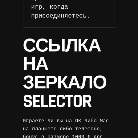
игр, когда
присоединяетесь.
ССЫЛКА
НА
ЗЕРКАЛО
SELECTOR
Играете ли вы на ПК либо Mac,
на планшете либо телефоне,
бонус в размере 1000 € для