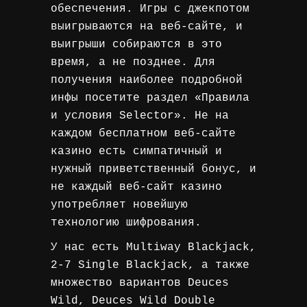
обеспечения. Игры с джекпотом
выигрываются на веб-сайте, и
выигрыши собираются в это
время, а не позднее. Для
получения наиболее подробной
инфы посетите раздел «Правила
и условия Selector». Не на
каждом бесплатном веб-сайте
казино есть симпатичный и
нужный приветственный бонус, и
не каждый веб-сайт казино
употребляет новейшую
технологию шифрования.
У нас есть Multiway Blackjack,
2-7 Single Blackjack, а также
множество вариантов Deuces
Wild, Deuces Wild Double