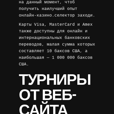
на данный момент, чтоб
получить наилучший опыт
онлайн-казино.
селектор
заходи.
Карты Visa, MasterCard и Amex
также доступны для онлайн и
интернациональных банковских
переводов, малая сумма которых
составляет 10 баксов США, а
наибольшая — 1 000 000 баксов
США.
ТУРНИРЫ
ОТ ВЕБ-
САЙТА