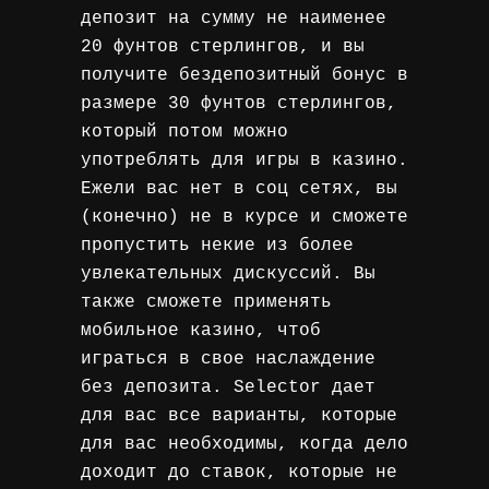
депозит на сумму не наименее
20 фунтов стерлингов, и вы
получите бездепозитный бонус в
размере 30 фунтов стерлингов,
который потом можно
употреблять для игры в казино.
Ежели вас нет в соц сетях, вы
(конечно) не в курсе и сможете
пропустить некие из более
увлекательных дискуссий. Вы
также сможете применять
мобильное казино, чтоб
играться в свое наслаждение
без депозита. Selector дает
для вас все варианты, которые
для вас необходимы, когда дело
доходит до ставок, которые не