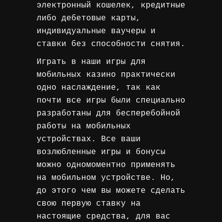
электронный кошелек, кредитные
либо дебетовые карты,
индивидуальные ваучеры и
ставки без способности снятия.
Играть в наши игры для
мобильных казино практически
одно наслаждение, так как
почти все игры были специально
разработаны для бесперебойной
работы на мобильных
устройствах. Все ваши
возлюбленные игры и бонусы
можно одномоментно применять
на мобильном устройстве. Но,
до этого чем вы можете сделать
свою первую ставку на
настоящие средства, для вас