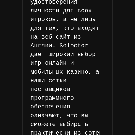
удостоверения
личности для всех
игроков, а не лишь
для тех, кто входит
на веб-сайт из
Англии. Selector
дает широкий выбор
игр онлайн и
мобильных казино, а
наши сотки
поставщиков
программного
обеспечения
означают, что вы
сможете выбирать
практически из сотен