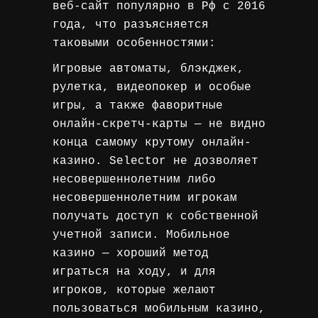
веб-сайт популярно в Рф с 2016
года, что разъясняется
таковыми особенностями:
Игровые автоматы, блэкджек,
рулетка, видеопокер и особые
игры, а также фаворитные
онлайн-скретч-карты — не видно
конца самому крутому онлайн-
казино. Selector не дозволяет
несовершеннолетним либо
несовершеннолетним игрокам
получать доступ к собственной
учетной записи. Мобильное
казино — хороший метод
играться на ходу, и для
игроков, которые желают
пользоваться мобильным казино,