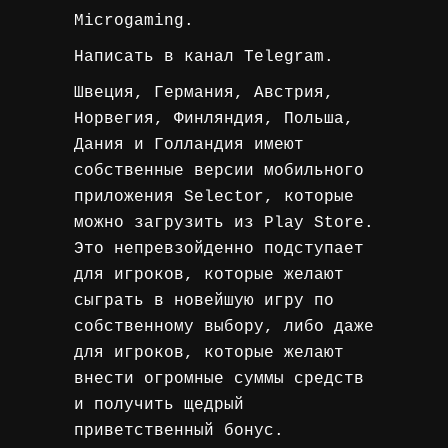
Microgaming.
Написать в канал Telegram.
Швеция, Германия, Австрия,
Норвегия, Финляндия, Польша,
Дания и Голландия имеют
собственные версии мобильного
приложения Selector, которые
можно загрузить из Play Store.
Это непревзойденно подступает
для игроков, которые желают
сыграть в новейшую игру по
собственному выбору, либо даже
для игроков, которые желают
внести огромные суммы средств
и получить щедрый
приветственный бонус.