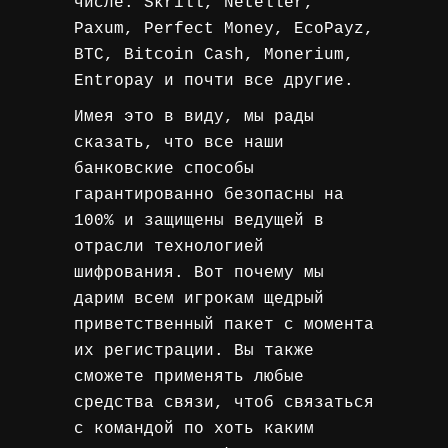
числе: Skrill, Neteller,
Paxum, Perfect Money, EcoPayz,
BTC, Bitcoin Cash, Monerium,
Entropay и почти все другие.
Имея это в виду, мы рады
сказать, что все наши
банковские способы
гарантированно безопасны на
100% и защищены ведущей в
отрасли технологией
шифрования. Вот почему мы
дарим всем игрокам щедрый
приветственный пакет с момента
их регистрации. Вы также
сможете применять любые
средства связи, чтоб связаться
с командой по хоть каким