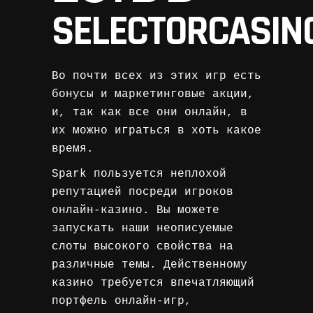
SELECTORCASIN
Во почти всех из этих игр есть
бонусы и маркетинговые акции,
и, так как все они онлайн, в
их можно играться в хоть какое
время.
Spark пользуется неплохой
репутацией посреди игроков
онлайн-казино. Вы можете
запускать наши неописуемые
слоты высокого свойства на
различные темы. Действенному
казино требуется впечатляющий
портфель онлайн-игр,