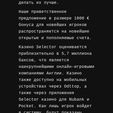
делать их лучше.
Наше приветственное
предложение в размере 1000 €
бонуса для новейших игроков
распространяется на новейшие
открытые и пополняемые счета.
Казино Selector оценивается
приблизительно в 5,7 миллиона
баксов, что является
наикрупнейшими онлайн-игровыми
компаниями Англии. Казино
также доступно на мобильных
устройствах через Odttop, а
также через приложения
Selector казино для Nubank и
Pocket. Как лишь игрок войдет
в систему, будут показаны