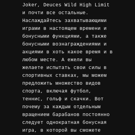
Joker, Deuces Wild High Limit
и почти все остальные.
Наслаждайтесь захватывающими
играми в настоящем времени и
бонусными функциями, а также
бонусными вознаграждениями и
акциями в хоть какое время и в
любом месте. А ежели вы
желаете испытать свои силы в
спортивных ставках, мы можем
предложить множество видов
спорта, включая футбол,
теннис, гольф и скачки. Вот
почему за каждым отдельным
вращением барабанов постоянно
следует однократная бонусная
игра, в которой вы сможете