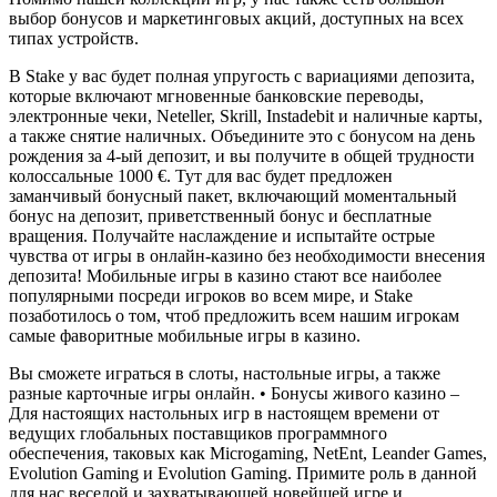
выбор бонусов и маркетинговых акций, доступных на всех
типах устройств.
В Stake у вас будет полная упругость с вариациями депозита,
которые включают мгновенные банковские переводы,
электронные чеки, Neteller, Skrill, Instadebit и наличные карты,
а также снятие наличных. Объедините это с бонусом на день
рождения за 4-ый депозит, и вы получите в общей трудности
колоссальные 1000 €. Тут для вас будет предложен
заманчивый бонусный пакет, включающий моментальный
бонус на депозит, приветственный бонус и бесплатные
вращения. Получайте наслаждение и испытайте острые
чувства от игры в онлайн-казино без необходимости внесения
депозита! Мобильные игры в казино стают все наиболее
популярными посреди игроков во всем мире, и Stake
позаботилось о том, чтоб предложить всем нашим игрокам
самые фаворитные мобильные игры в казино.
Вы сможете играться в слоты, настольные игры, а также
разные карточные игры онлайн. • Бонусы живого казино –
Для настоящих настольных игр в настоящем времени от
ведущих глобальных поставщиков программного
обеспечения, таковых как Microgaming, NetEnt, Leander Games,
Evolution Gaming и Evolution Gaming. Примите роль в данной
для нас веселой и захватывающей новейшей игре и