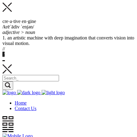
cre·a·tive en·gine
/krēˈādiv ˈenjən/
adjective > noun
1. an artistic machine with deep imagination that
converts
vision into
visual motion.
//
?
Home
Contact Us