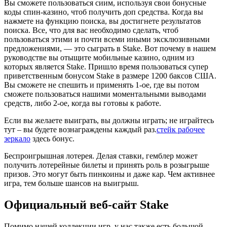
Вы сможете пользоваться сиим, используя свои бонусные
коды спин-казино, чтоб получить доп средства. Когда вы
нажмете на функцию поиска, вы достигнете результатов
поиска. Все, что для вас необходимо сделать, чтоб
пользоваться этими и почти всеми иными эксклюзивными
предложениями, — это сыграть в Stake. Вот почему в нашем
руководстве вы отыщите мобильные казино, одним из
которых является Stake. Пришло время пользоваться супер
приветственным бонусом Stake в размере 1200 баксов США.
Вы сможете не спешить и применять 1-ое, где вы потом
сможете пользоваться нашими моментальными выводами
средств, либо 2-ое, когда вы готовы к работе.
Если вы желаете выиграть, вы должны играть; не играйтесь
тут – вы будете вознаграждены каждый раз.
стейк рабочее
зеркало
здесь бонус.
Беспроигрышная лотерея. Делая ставки, гемблер может
получить лотерейные билеты и принять роль в розыгрыше
призов. Это могут быть пинкоины и даже кар. Чем активнее
игра, тем больше шансов на выигрыш.
Официальный веб-сайт Stake
Помимо нашей коллекции игр, у нас также есть большой