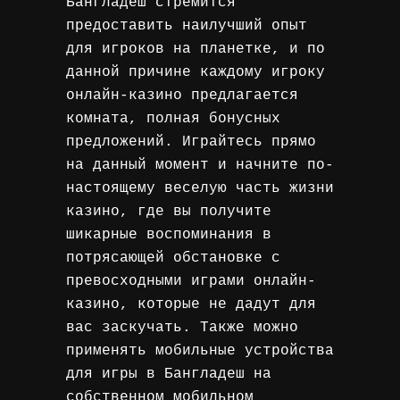
Бангладеш стремится
предоставить наилучший опыт
для игроков на планетке, и по
данной причине каждому игроку
онлайн-казино предлагается
комната, полная бонусных
предложений. Играйтесь прямо
на данный момент и начните по-
настоящему веселую часть жизни
казино, где вы получите
шикарные воспоминания в
потрясающей обстановке с
превосходными играми онлайн-
казино, которые не дадут для
вас заскучать. Также можно
применять мобильные устройства
для игры в Бангладеш на
собственном мобильном