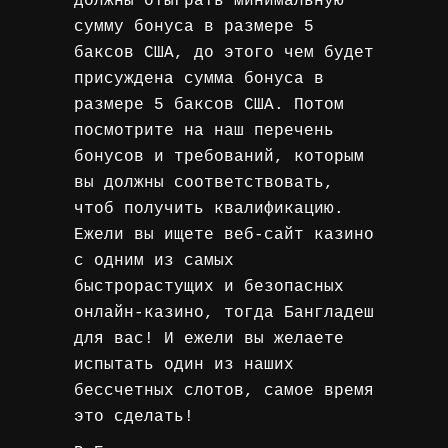
должны отыграть минимальную
сумму бонуса в размере 5
баксов США, до этого чем будет
присуждена сумма бонуса в
размере 5 баксов США. Потом
посмотрите на наш перечень
бонусов и требований, которым
вы должны соответствовать,
чтоб получить квалификацию.
Ежели вы ищете веб-сайт казино
с одним из самых
быстрорастущих и безопасных
онлайн-казино, тогда Бангладеш
для вас! И ежели вы желаете
испытать один из наших
бессчетных слотов, самое время
это сделать!