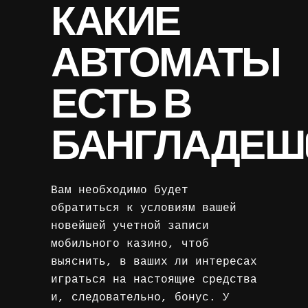
КАКИЕ
АВТОМАТЫ
ЕСТЬ В
БАНГЛАДЕШC
Вам необходимо будет
обратиться к условиям вашей
новейшей учетной записи
мобильного казино, чтоб
выяснить, в ваших ли интересах
играться на настоящие средства
и, следовательно, бонус. У