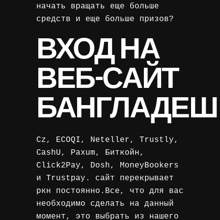
начать вращать еще больше
средств и еще больше призов?
ВХОД НА
ВЕБ-САЙТ
БАНГЛАДЕШ
Cz, ECOQI, Neteller, Trustly,
CashU, Paxum, Биткойн,
Click2Pay, Dosh, MoneyBookers
и Trustpay.
сайт
перекрывает
ркн постоянно.Все, что для вас
необходимо сделать на данный
момент, это выбрать из нашего