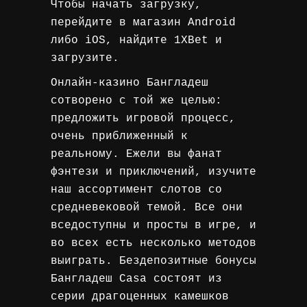
Чтобы начать загрузку,
перейдите в магазин Android
либо iOS, найдите 1XBet и
загрузите.
Онлайн-казино Бангладеш
сотворено с той же целью:
предложить игровой процесс,
очень приближенный к
реальному. Ежели вы фанат
фэнтези и приключений, изучите
наш ассортимент слотов со
средневековой темой. Все они
вседоступны и просты в игре, и
во всех есть несколько методов
выиграть. Бездепозитные бонусы
Бангладеш Casa состоят из
серии драгоценных камешков