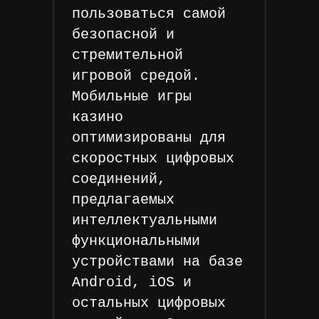
пользоваться самой
безопасной и
стремительной
игровой средой.
Мобильные игры
казино
оптимизированы для
скоростных цифровых
соединений,
предлагаемых
интеллектуальными
функциональными
устройствами на базе
Android, iOS и
остальных цифровых