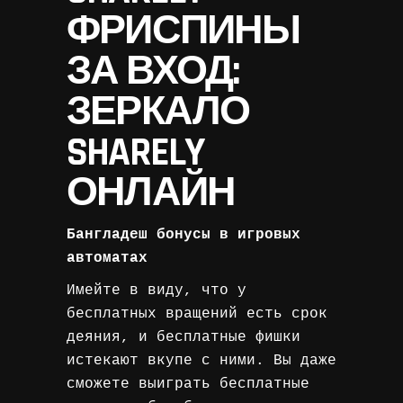
ФРИСПИНЫ
ЗА ВХОД:
ЗЕРКАЛО
SHARELY
ОНЛАЙН
Бангладеш бонусы в игровых
автоматах
Имейте в виду, что у
бесплатных вращений есть срок
деяния, и бесплатные фишки
истекают вкупе с ними. Вы даже
сможете выиграть бесплатные