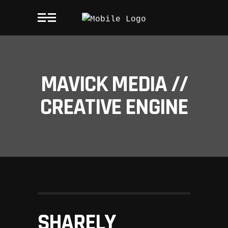
MAVICK MEDIA //
CREATIVE ENGINE
SHARELY