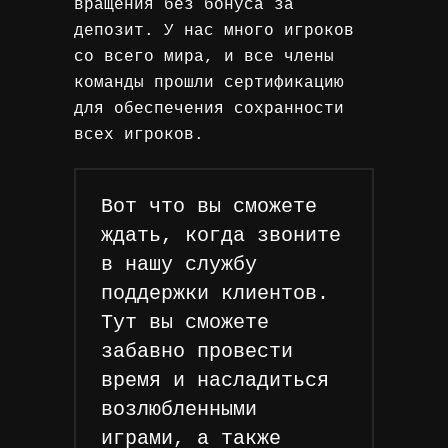
вращения без бонуса за
депозит. У нас много игроков
со всего мира, и все члены
команды прошли сертификацию
для обеспечения сохранности
всех игроков.
Вот что вы сможете
ждать, когда звоните
в нашу службу
поддержки клиентов.
Тут вы сможете
забавно провести
время и насладиться
возлюбленными
играми, а также