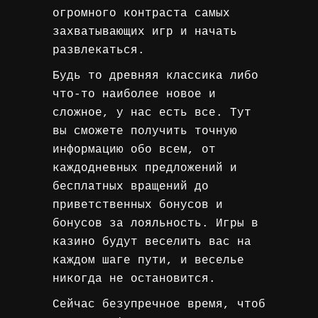
огромного контраста самых
захватывающих игр и начать
развлекаться.
Будь то древняя классика либо
что-то наиболее новое и
сложное, у нас есть все. Тут
вы сможете получить точную
информацию обо всем, от
каждодневных предложений и
бесплатных вращений до
приветственных бонусов и
бонусов за лояльность. Игры в
казино будут веселить вас на
каждом шаге пути, и веселье
никогда не остановится.
Сейчас безупречное время, чтоб