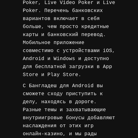
Poker, Live Video Poker и Live
Poker. Перечень банковских
вариантов включает в себя
больше, чем просто кредитные
карты и банковский перевод.
Мобильное приложение
совместимо с устройствами iOS,
Android и Windows и доступно
для бесплатной загрузки в App
Store и Play Store.
С Бангладеш для Android вы
сможете сходу приступить к
делу, находясь в дороге.
Разные темы и захватывающие
внутриигровые бонусы добавляют
наслаждения от этих игр
онлайн-казино, и мы рады