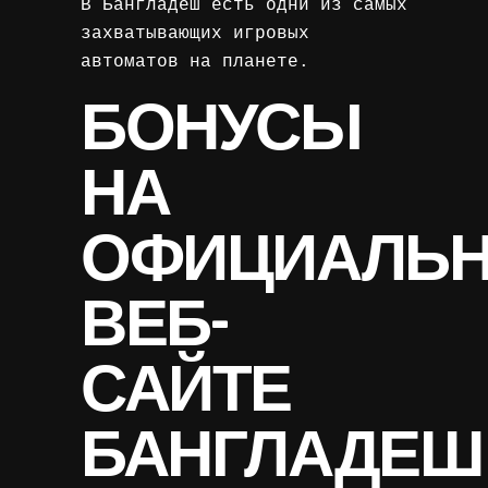
В Бангладеш есть одни из самых
захватывающих игровых
автоматов на планете.
БОНУСЫ
НА
ОФИЦИАЛЬ
ВЕБ-
САЙТЕ
БАНГЛАДЕШ