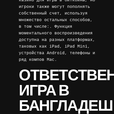
казино для игры в биткойны, но
игроки также могут пополнять
собственный счет, используя
множество остальных способов,
в том числе:. Функция
моментального воспроизведения
доступна на разных платформах,
таковых как iPad, iPad Mini,
устройства Android, телефоны и
ряд компов Mac.
ОТВЕТСТВЕ
ИГРА В
БАНГЛАДЕШ