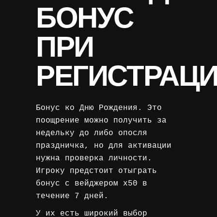
БОНУС
ПРИ
РЕГИСТРАЦ
Бонус ко Дню Рождения. Это
поощрение можно получить за
недельку до либо опосля
праздничка, но для активации
нужна проверка личности.
Игроку предстоит отыграть
бонус с вейджером х50 в
течение 7 дней.
У их есть широкий выбор