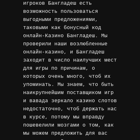
игроков Бангладеш есть
возможность пользоваться
выгодными предложениями,
таковыми как бонусный код
онлайн-Казино Бангладеш. Мы
проверили наши возлюбленные
онлайн-казино, и Бангладеш
заходит в число наилучших мест
для игры по причинам, о
которых очень много, чтоб их
упоминать. Мы знаем, что быть
наикрупнейшим поставщиком игр
и вавада зеркало казино слотов
недостаточно, чтоб держать нас
в курсе, потому мы вправду
пошевелили мозгами о том, как
мы можем предложить для вас