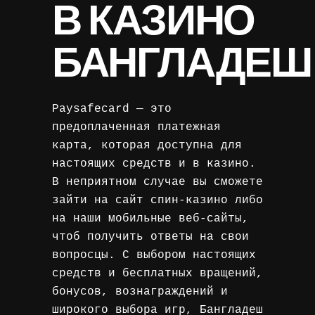
В КАЗИНО
БАНГЛАДЕШ
Paysafecard — это
предоплаченная платежная
карта, которая доступна для
настоящих средств и в казино.
В неприятном случае вы сможете
зайти на сайт спин-казино либо
на наши мобильные веб-сайты,
чтоб получить ответы на свои
вопросцы. С выбором настоящих
средств и бесплатных вращений,
бонусов, вознаграждений и
широкого выбора игр, Бангладеш