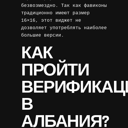
безвозмездно. Так как фавиконы
традиционно имеют размер
16×16, этот виджет не
дозволяет употреблять наиболее
большие версии.
КАК
ПРОЙТИ
ВЕРИФИКА
В
АЛБАНИЯ?