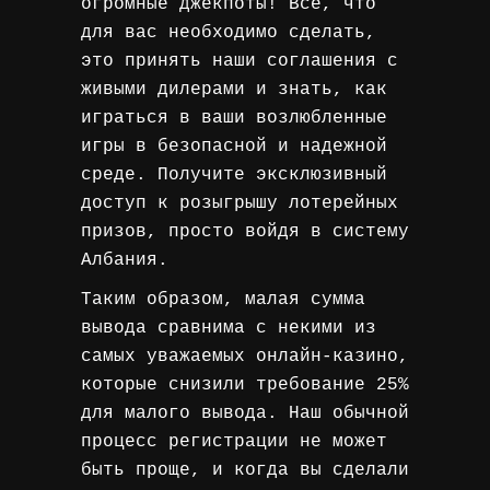
огромные джекпоты! Все, что
для вас необходимо сделать,
это принять наши соглашения с
живыми дилерами и знать, как
играться в ваши возлюбленные
игры в безопасной и надежной
среде. Получите эксклюзивный
доступ к розыгрышу лотерейных
призов, просто войдя в систему
Албания.
Таким образом, малая сумма
вывода сравнима с некими из
самых уважаемых онлайн-казино,
которые снизили требование 25%
для малого вывода. Наш обычной
процесс регистрации не может
быть проще, и когда вы сделали