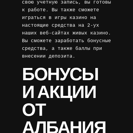
свою учетную запись, вы готовы
к работе. Вы также сможете
играться в игры казино на
настоящие средства на 2-ух
наших веб-сайтах живых казино.
Вы сможете заработать бонусные
средства, а также баллы при
внесении депозита.
БОНУСЫ
И АКЦИИ
ОТ
АЛБАНИЯ