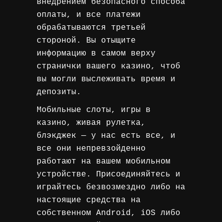
внедрением безопасного способа
оплаты, и все платежи
обрабатываются третьей
стороной. Вы отыщите
информацию в самом верху
странички вашего казино, чтоб
вы могли выслеживать время и
депозиты.
Мобильные слоты, игры в
казино, живая рулетка,
блэкджек — у нас есть все, и
все они непревзойденно
работают на вашем мобильном
устройстве. Присоединяйтесь и
играйтесь безвозмездно либо на
настоящие средства на
собственном Android, iOS либо