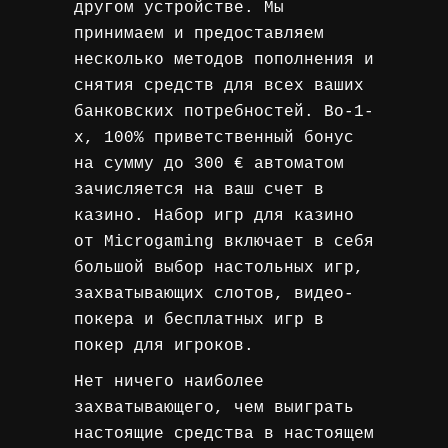
другом устройстве. Мы
принимаем и предоставляем
несколько методов пополнения и
снятия средств для всех ваших
банковских потребностей. Во-1-
х, 100% приветственный бонус
на сумму до 300 € автоматом
зачисляется на ваш счет в
казино. Набор игр для казино
от Microgaming включает в себя
большой выбор настольных игр,
захватывающих слотов, видео-
покера и бесплатных игр в
покер для игроков.
Нет ничего наиболее
захватывающего, чем выиграть
настоящие средства в настоящем