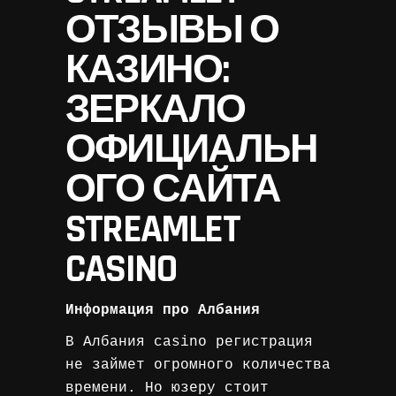
ОТЗЫВЫ О
КАЗИНО:
ЗЕРКАЛО
ОФИЦИАЛЬН
ОГО САЙТА
STREAMLET
CASINO
Информация про Албания
В Албания casino регистрация
не займет огромного количества
времени. Но юзеру стоит