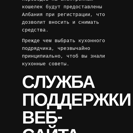
кошелек будут предоставлены
Албания при регистрации, что
дозволит вносить и снимать
средства.
Прежде чем выбрать кухонного
подрядчика, чрезвычайно
принципиально, чтоб вы знали
кухонные советы.
СЛУЖБА
ПОДДЕРЖКИ
ВЕБ-