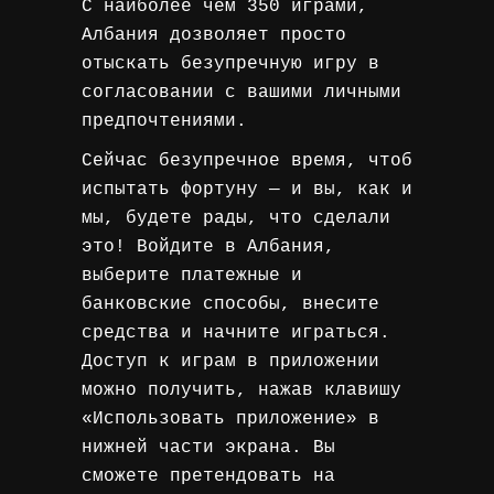
С наиболее чем 350 играми,
Албания дозволяет просто
отыскать безупречную игру в
согласовании с вашими личными
предпочтениями.
Сейчас безупречное время, чтоб
испытать фортуну — и вы, как и
мы, будете рады, что сделали
это! Войдите в Албания,
выберите платежные и
банковские способы, внесите
средства и начните играться.
Доступ к играм в приложении
можно получить, нажав клавишу
«Использовать приложение» в
нижней части экрана. Вы
сможете претендовать на