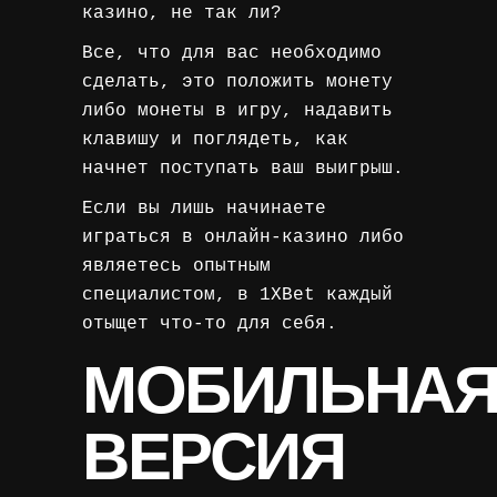
казино, не так ли?
Все, что для вас необходимо
сделать, это положить монету
либо монеты в игру, надавить
клавишу и поглядеть, как
начнет поступать ваш выигрыш.
Если вы лишь начинаете
играться в онлайн-казино либо
являетесь опытным
специалистом, в 1XBet каждый
отыщет что-то для себя.
МОБИЛЬНА
ВЕРСИЯ