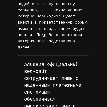
подойти к этому процессу
серьезно, т.к. некие данные,
которые необходимо будет
внести в приветственную форму,
поменять в предстоящем будет
нельзя. Подробная аннотация
авторизации представлена
далее:
Албания официальный
веб-сайт
сотрудничает лишь с
надежными платежными
системами,
обеспечивая
высокоскоростные и