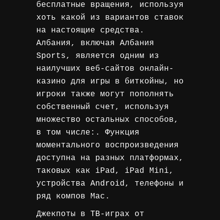
бесплатные вращения, используя
хоть какой из вариантов ставок
на настоящие средства.
Албания, включая Албания
Sports, является одним из
наилучших веб-сайтов онлайн-
казино для игры в биткойны, но
игроки также могут пополнять
собственный счет, используя
множество остальных способов,
в том числе:. Функция
моментального воспроизведения
доступна на разных платформах,
таковых как iPad, iPad Mini,
устройства Android, телефоны и
ряд компов Mac.
Джекпоты в ТВ-играх от